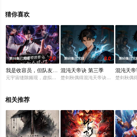
动漫全集就西瓜影视，更多相关信息可移步至豆瓣动漫、
电视猫或剧情网等平台了解。
猜你喜欢
2.0
8.0
第59集已完结
第50集已完结
第50集已完
我是收容员，但队友全是诡异
混沌天帝诀 第三季
混沌天帝
元宇宙缝隙频现，虚拟世界怪物诡异偷渡现实，隐秘机构元宇宙管
楚剑秋偶得混沌天帝诀，从微末中崛
楚剑秋偶
相关推荐