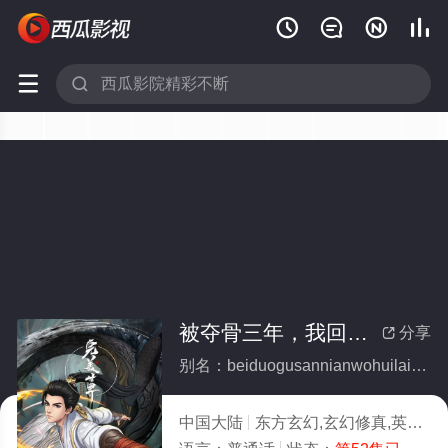






被夺骨三年，我回来了(全集)
分享

别名：beiduogusannianwohuilailiao
中国大陆
东方玄幻,玄幻修真,英雄成长,国漫,中国动漫