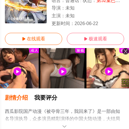
语言：
普通话
状态：
第52集已完结
-
导演：
未知
主演：
未知
1-1全集/大结局
更新时间：
2026-06-22
在线观看
极速观看


剧情介绍
我要评分
西瓜影院国产动漫《被夺骨三年，我回来了》是一部由知
名导演执导，众多演员精彩演绎的中国大陆动漫，大结局
剧情已揭晓（1-1全集），手机免费观看高清未删减完整版
