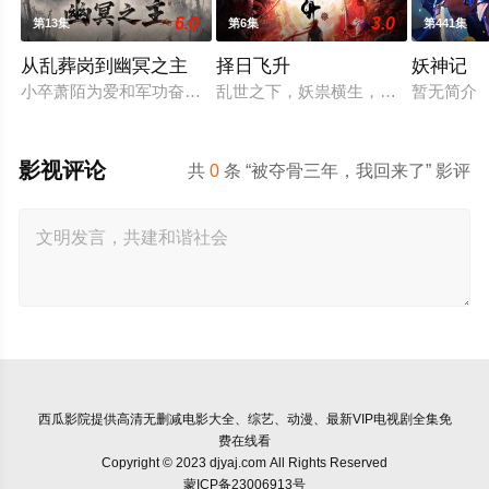
6.0
3.0
第13集
第6集
第441集
从乱葬岗到幽冥之主
择日飞升
妖神记
小卒萧陌为爱和军功奋斗三年，却被恋人柳莺儿与将军之子赵昊联
乱世之下，妖祟横生，奸佞当道。又
暂无简介
影视评论
共
0
条 “被夺骨三年，我回来了” 影评
西瓜影院
提供高清无删减电影大全、综艺、动漫、最新VIP电视剧全集免
费在线看
Copyright © 2023 djyaj.com All Rights Reserved
蒙ICP备23006913号