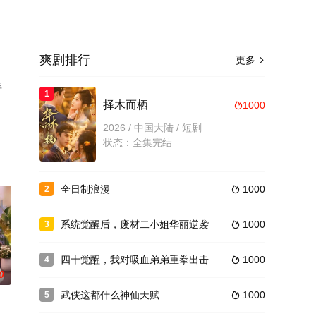
爽剧排行
更多

手
1
择木而栖
1000

2026 / 中国大陆 / 短剧
状态：全集完结
全日制浪漫
1000
2

系统觉醒后，废材二小姐华丽逆袭
1000
3

四十觉醒，我对吸血弟弟重拳出击
1000
4

0
武侠这都什么神仙天赋
1000
5
