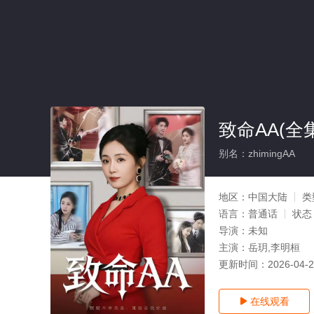
致命AA(全
别名：zhimingAA
地区：
中国大陆
类
语言：
普通话
状态
导演：
未知
主演：
岳玥,李明桓
更新时间：
2026-04-
在线观看
