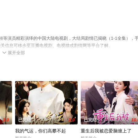
桓等演员精彩演绎的中国大陆电视剧，大结局剧情已揭晓（1-1全集），
相关信息可移步至豆瓣电视剧、电视猫或剧情网等平台了解。
展开全部

3.0
已完结
2.0
已完结
10.
我的气运，你们高攀不起
重生后我被恋爱脑缠上了