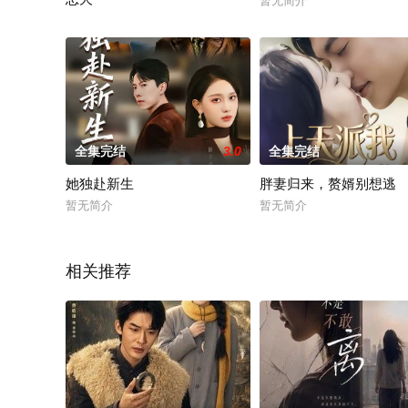
暂无简介
暂无简介
全集完结
3.0
全集完结
她独赴新生
胖妻归来，赘婿别想逃
暂无简介
暂无简介
相关推荐