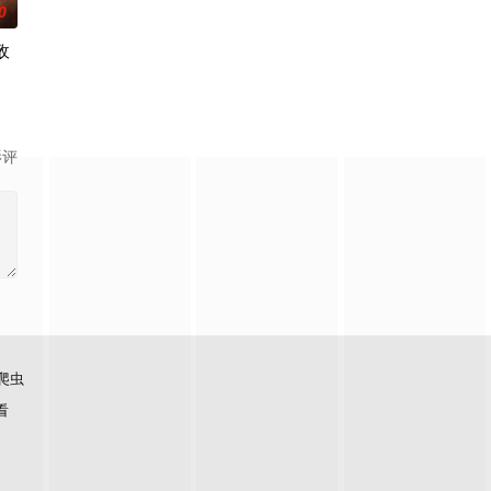
0
敌
影评
爬虫
看