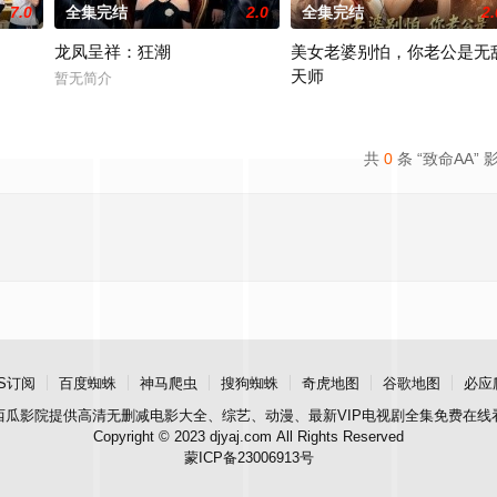
7.0
全集完结
2.0
全集完结
2.
龙凤呈祥：狂潮
美女老婆别怕，你老公是无
天师
暂无简介
暂无简介
共
0
条 “致命AA” 
S订阅
百度蜘蛛
神马爬虫
搜狗蜘蛛
奇虎地图
谷歌地图
必应
西瓜影院
提供高清无删减电影大全、综艺、动漫、最新VIP电视剧全集免费在线
Copyright © 2023 djyaj.com All Rights Reserved
蒙ICP备23006913号