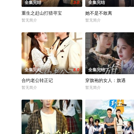
全集完结
3.0
全集完结
重生之赶山打猎寻宝
她不是不敢离
暂无简介
暂无简介
全集完结
8.0
全集完结
合约老公转正记
穿旗袍的女人：旗遇
暂无简介
暂无简介