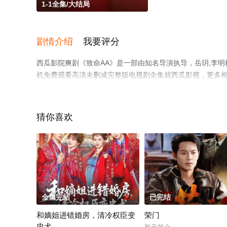
1-1全集/大结局
剧情介绍
我要评分
西瓜影院爽剧《致命AA》是一部由知名导演执导，岳玥,李明
机免费观看高清未删减完整版电视剧全集就西瓜影视，更多
猜你喜欢
全集完结
8.0
已完结
和嫡姐进错婚房，清冷权臣变
荣门
忠犬