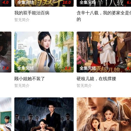
4.0
全集完结
10.0
全集完结
6.
我的双手能治百病
含辛十八载，我的婆家全是
的
暂无简介
暂无简介
7.0
全集完结
8.0
全集完结
6.
顾小姐她不装了
硬核儿媳，在线撑腰
暂无简介
暂无简介