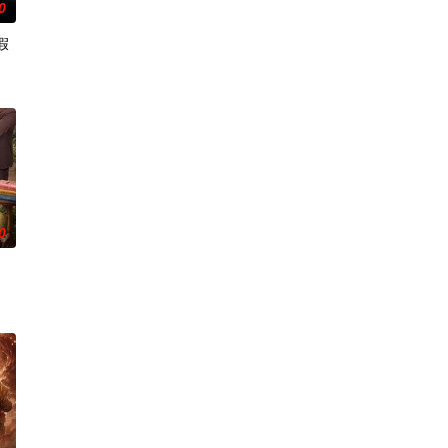
0
假
0