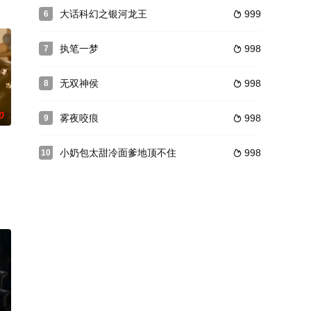
大话科幻之银河龙王
999
6

执笔一梦
998
7

无双神侯
998
8

0
雾夜咬痕
998
9

小奶包太甜冷面爹地顶不住
998
10
