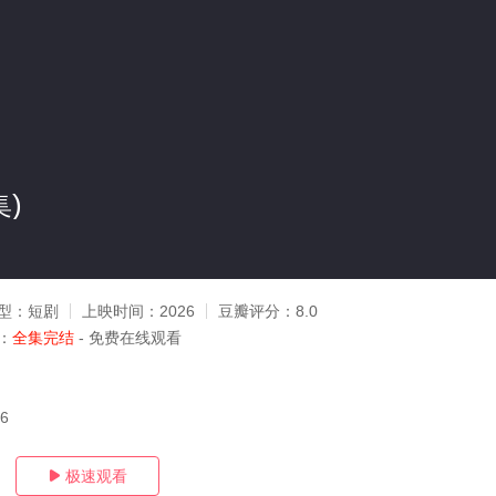
集)
型：
短剧
上映时间：
2026
豆瓣评分：
8.0
：
全集完结
- 免费在线观看
26
极速观看
