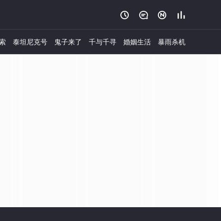




索
泰坦尼克号
鬼子来了
千与千寻
婚姻生活
暴雨杀机