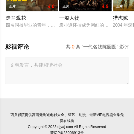
4.0
4.0
正片
正片
正片
走马观花
一般人物
猎虎贰
四名同校毕业的青年，怀揣出人头地的梦想，却在大都市屡屡碰
袁小道怀揣成为网红的梦想创作短视频
2004
影视评论
共
0
条 “一代名妓陈圆圆” 影评
西瓜影院
提供高清无删减电影大全、综艺、动漫、最新VIP电视剧全集免
费在线看
Copyright © 2023 djyaj.com All Rights Reserved
蒙ICP备23006913号