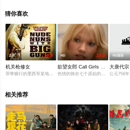
集），手机免费观看高清未删减完整版电影大全就西瓜影
视，更多相关信息可移步至豆瓣电影、电视猫或剧情网等
猜你喜欢
平台了解。
10.0
10.0
正片
HD
HD国语
机关枪修女
欲望女郎 Call Girls De Luxe 197
大唐代宗
罪孽横行的墨西哥某地，连神职人员也自甘堕落。某教堂主教与毒品
色情的骑在七个原始的部分，这部电
公元75
相关推荐