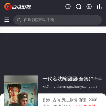






一代名妓陈圆圆(全集)
分享

别名：yidaimingjichenyuanyuan
香港
古装,历史,剧情,倫理
2000
4.0