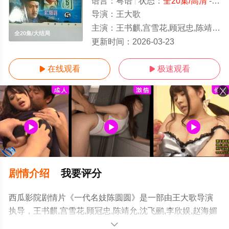
语言：
粤语
状态：
全20集/高清
- 免费在线观看
导演：
王大歌
主演：
王书麒,宫雪花,顾冠忠,陈靖允,沈飞鹂,李欣娱,赵海媚
全20集/大结局
更新时间：
2026-03-23
在线观看
极速观看


剧情介绍
我要评分
西瓜影院剧情片《一代名妓陈圆圆》是一部由王大歌导演
执导，王书麒,宫雪花,顾冠忠,陈靖允,沈飞鹂,李欣娱,赵海媚
等演员精彩演绎的香港电影，大结局剧情已揭晓（全20
