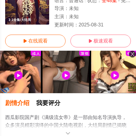
语言：
普通话
状态：
全48集
- 免费在线观看
导演：
未知
主演：
未知
1-1全集/大结局
更新时间：
2025-08-31
在线观看
极速观看


剧情介绍
我要评分
西瓜影院国产剧《满级流女帝》是一部由知名导演执导，
众多演员精彩演绎的中国大陆电视剧，大结局剧情已揭晓
（1-1全集），手机免费观看高清未删减完整版电视剧全集
