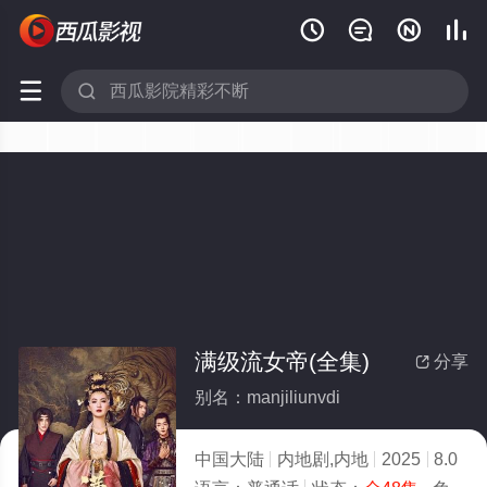






满级流女帝(全集)
分享

别名：manjiliunvdi
中国大陆
内地剧,内地
2025
8.0