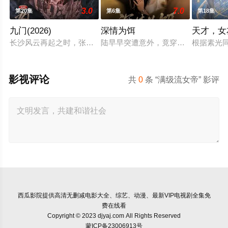
3.0
7.0
第20集
第6集
第18集
九门(2026)
深情为饵
天才，女
长沙风云再起之时，张启山（陈伟霆 饰）与吴老狗（曾舜晞 饰
陆早早突遭意外，竟穿越成民国少夫
根据素光
影视评论
共
0
条 “满级流女帝” 影评
西瓜影院
提供高清无删减电影大全、综艺、动漫、最新VIP电视剧全集免
费在线看
Copyright © 2023 djyaj.com All Rights Reserved
蒙ICP备23006913号