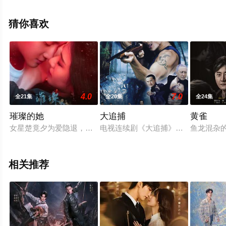
就西瓜影视，更多相关信息可移步至豆瓣电视剧、电视猫
或剧情网等平台了解。
猜你喜欢
4.0
7.0
全21集
全20集
全24集
璀璨的她
大追捕
黄雀
女星楚竟夕为爱隐退，却遭未婚夫齐思秦背叛，她在婚礼上揭露
电视连续剧《大追捕》讲述了在一场
鱼龙混杂
相关推荐